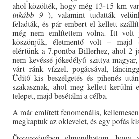
ahol közölték, hogy még 13-15 km van
inkább 9
), valamint tudatták velü
feladták, és pár embert el kellett száll
még nem említettem volna. Itt volt 
köszönjük, életmentő volt – majd 
elértünk a 7.pontba Billerhez, ahol 2 
nem kevéssé jókedélyű szittya magyar
várt ránk vízzel, pogácsával, láncingg
Üdítő kis beszélgetés és pihenés utá
szakasznak, ahol meg kellett kerülni 
telepet, majd besétálni a célba.
A már említett fenomenális, kellemesen
megkaptuk az oklevelet, és egy pofás ki
Összességében elmondhatom, hogy 