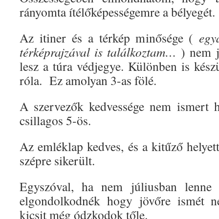
rányomta ítélőképességemre a bélyegét.
Az itiner és a térkép minősége (
egy
térképrajzával is találkoztam…
) nem j
lesz a túra védjegye. Különben is kész
róla. Ez amolyan 3-as fölé.
A szervezők kedvessége nem ismert ha
csillagos 5-ös.
Az emléklap kedves, és a kitűző helyet
szépre sikerült.
Egyszóval, ha nem júliusban lenne
elgondolkodnék hogy jövőre ismét ne
kicsit még ódzkodok tőle.