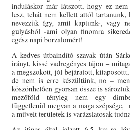
induláskor már látszott, hogy ez ne
lesz, tehát nem kellett attól tartanunk,
nevezzük így, amit kaptunk-, vagy 
gulyásból -ami olyan finomra sikered
egész napi borzalomért!
A kedves útbaindító szavak útán Sárke
irányt, kissé vadregényes tájon – mita
a megszokott, jól bejáratott, kitaposottt,
de nem is erre készültünk, no – men
köszönhetően gyorsan össze is sározt
mezőföld tényleg nem egy dimbes
függetlenül megvan a maga szépsége, re
a művelt területek is varázslatosak tudn
Az itiner által jelzett 6,5 km-re lé