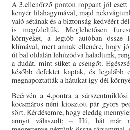
A 3.ellenőrző ponton roppant jól esett
kenyér lilahagymával, majd nekivágtun
való sétának és a biztonság kedvéért dél
is megízleltük. Meglehetősen furc
környéket, a legtöb autóban össze 
klímával, mert annak ellenére, hogy j
út bal oldalán lehúzódva haladtunk, re
a dudát, mint süket a csengőt. Egészs
később defektet kaptak, és legalább 
megnapoztatták a hátukat így dél körny
Beérvén a 4.pontra a sárszentmiklós
kocsmáros néni kiosztott pár gyors pe
sört. Kérdésemre, hogy eleddg mennyien 
annyit válaszolt; – Hú, hát már n
megrettenve néztünk össze társammal, 