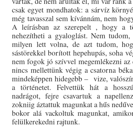
vártak, de nem árulták el, mi vár ránk 
csak egyet mondhatok: a sárvíz környé
még tavasszal sem kívánnám, nem hogy
A leírásban az szerepelt , hogy a tö
nehezítheti a gyaloglást. Nem tudom,
milyen lett volna, de azt tudom, hog
sástörekkel borított hepehupás, soha v
nem fogok jó szívvel megemlékezni a
nincs mellettünk végig a csatorna béka
mindeképpen hidegebb – vize, valószínű
a történetet. Felvettük hát a hossz
nadrágot, fejre csavartuk a napellen
zokniig áztattuk magunkat a hűs nedűve
bokor alá vackoltuk magunkat, amiko
felülkerekedni rajtunk.