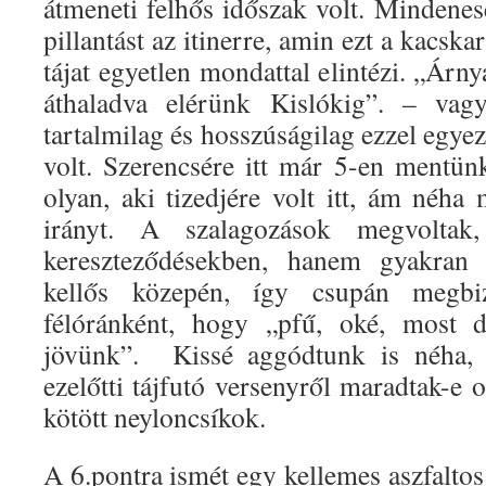
átmeneti felhős időszak volt. Mindenes
pillantást az itinerre, amin ezt a kacskar
tájat egyetlen mondattal elintézi. „Árny
áthaladva elérünk Kislókig”. – vag
tartalmilag és hosszúságilag ezzel egy
volt. Szerencsére itt már 5-en mentün
olyan, aki tizedjére volt itt, ám néha
irányt. A szalagozások megvolta
kereszteződésekben, hanem gyakran
kellős közepén, így csupán megbiz
félóránként, hogy „pfű, oké, most d
jövünk”. Kissé aggódtunk is néha,
ezelőtti tájfutó versenyről maradtak-e o
kötött neyloncsíkok.
A 6.pontra ismét egy kellemes aszfaltos 