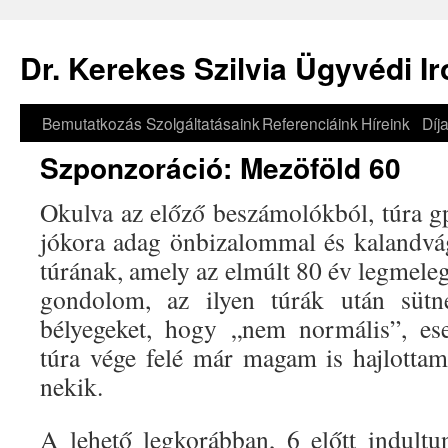
Dr. Kerekes Szilvia Ügyvédi I
Bemutatkozás
Szolgáltatásaink
Referenciáink
Híreink
Díj
Szponzoráció: Mezöföld 60
Okulva az előző beszámolókból, túra gp
jókora adag önbizalommal és kalandvá
túrának, amely az elmúlt 80 év legmele
gondolom, az ilyen túrák után sütn
bélyegeket, hogy „nem normális”, ese
túra vége felé már magam is hajlottam
nekik.
A lehető legkorábban, 6 előtt indult