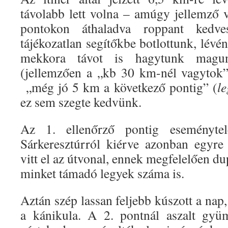
távolabb lett volna – amúgy jellemző v
pontokon áthaladva roppant kedv
tájékozatlan segítőkbe botlottunk, lévé
mekkora távot is hagytunk magu
(jellemzően a „kb 30 km-nél vagytok”
„még jó 5 km a következő pontig” (
l
ez sem szegte kedvünk.
Az 1. ellenőrző pontig eseménytel
Sárkeresztúrról kiérve azonban egyre
vitt el az útvonal, ennek megfelelően du
minket támadó legyek száma is.
Aztán szép lassan feljebb kúszott a nap,
a kánikula. A 2. pontnál aszalt gyüm