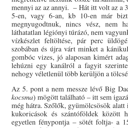
mennyi az az annyi. – Hát itt volt az a 
5-en, vagy 6-an, kb 10-en már bizto
megnyugodtnuk, nincs vész, nem ha
láthatatlan légiónyi túrázó, nem vagyu
vízkészlet feltöltése, pár perc üldög
szobában és újra várt minket a kánik
gombóc vizes, jó alaposan kimért ada
lehúzni egy kanálról a fagyit szerinte
nehogy véletlenül több kerüljön a tölcsé
Az 5. pont a nem messze lévő Big Da
kocsma
) mögött található – itt sem iga
még hátra. Szőlők, gyümölcsösök alatt 
kukoricások és szántóföldek között 
egyetlen fénypontja – sötét foltja- a 1